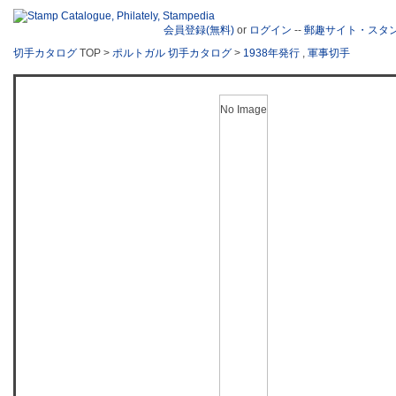
会員登録(無料)
or
ログイン
--
郵趣サイト・スタ
切手カタログ
TOP >
ポルトガル 切手カタログ
>
1938年発行
,
軍事切手
No Image