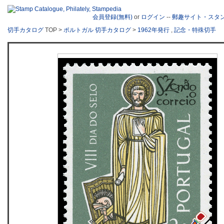
会員登録(無料)
or
ログイン
--
郵趣サイト・スタ
切手カタログ
TOP >
ポルトガル 切手カタログ
>
1962年発行
,
記念・特殊切手