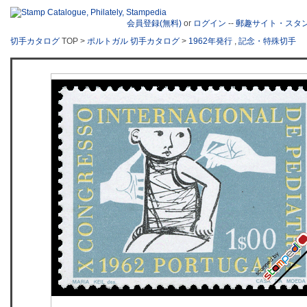
会員登録(無料)
or
ログイン
--
郵趣サイト・スタ
切手カタログ
TOP >
ポルトガル 切手カタログ
>
1962年発行
,
記念・特殊切手