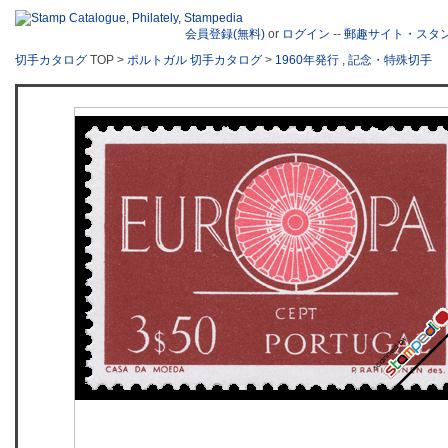
会員登録(無料)
or
ログイン
--
郵趣サイト・スタ
切手カタログ
TOP >
ポルトガル 切手カタログ
>
1960年発行
,
記念・特殊切手