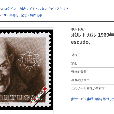
or
ログイン
--
郵趣サイト・スタンペディアとは？
>
1960年発行
,
記念・特殊切手
ポルトガル
ポルトガル 1960
escudo,
発行日
額面
郵趣的分類
画像の拡大率
この切手と画像の所有者
[新サービス]切手画像を添付