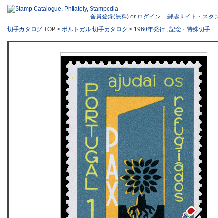
会員登録(無料)
or
ログイン
--
郵趣サイト・スタ
切手カタログ
TOP >
ポルトガル 切手カタログ
>
1960年発行
,
記念・特殊切手