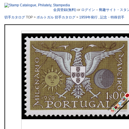
会員登録(無料)
or
ログイン
--
郵趣サイト・スタ
切手カタログ
TOP >
ポルトガル 切手カタログ
>
1959年発行
,
記念・特殊切手