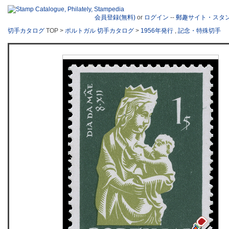
会員登録(無料)
or
ログイン
--
郵趣サイト・スタ
切手カタログ
TOP >
ポルトガル 切手カタログ
>
1956年発行
,
記念・特殊切手