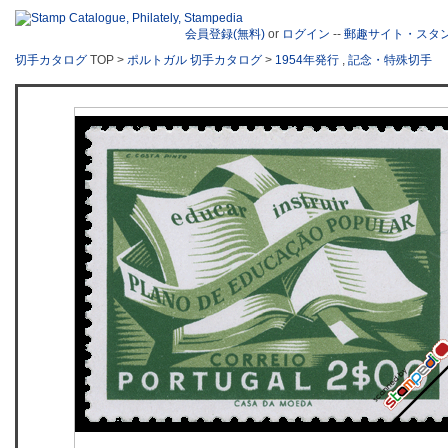
会員登録(無料)
or
ログイン
--
郵趣サイト・スタ
切手カタログ
TOP >
ポルトガル 切手カタログ
>
1954年発行
,
記念・特殊切手