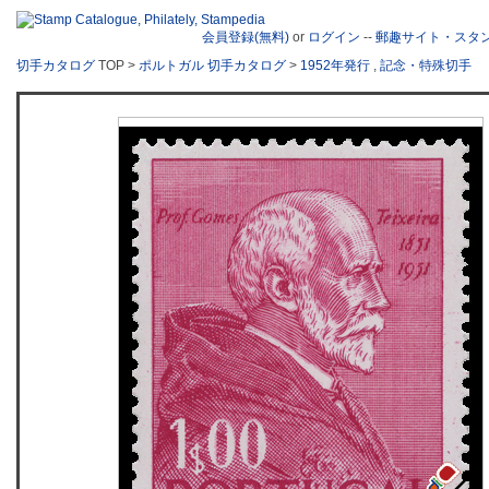
会員登録(無料)
or
ログイン
--
郵趣サイト・スタ
切手カタログ
TOP >
ポルトガル 切手カタログ
>
1952年発行
,
記念・特殊切手