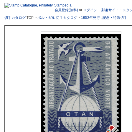
会員登録(無料)
or
ログイン
--
郵趣サイト・スタ
切手カタログ
TOP >
ポルトガル 切手カタログ
>
1952年発行
,
記念・特殊切手