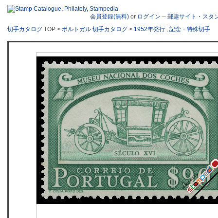
会員登録(無料)
or
ログイン
--
郵趣サイト・スタ
切手カタログ
TOP >
ポルトガル 切手カタログ
>
1952年発行
,
記念・特殊切手