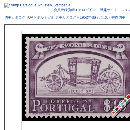
会員登録(無料)
or
ログイン
--
郵趣サイト・スタ
切手カタログ
TOP >
ポルトガル 切手カタログ
>
1952年発行
,
記念・特殊切手