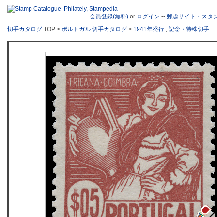
会員登録(無料)
or
ログイン
--
郵趣サイト・スタ
切手カタログ
TOP >
ポルトガル 切手カタログ
>
1941年発行
,
記念・特殊切手