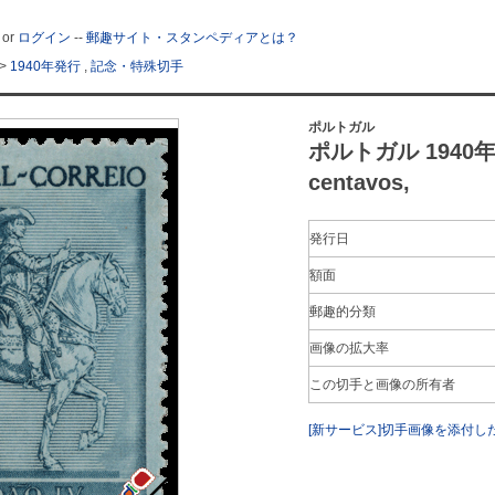
or
ログイン
--
郵趣サイト・スタンペディアとは？
>
1940年発行
,
記念・特殊切手
ポルトガル
ポルトガル 1940
centavos,
発行日
額面
郵趣的分類
画像の拡大率
この切手と画像の所有者
[新サービス]切手画像を添付