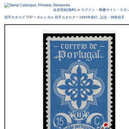
会員登録(無料)
or
ログイン
--
郵趣サイト・スタ
切手カタログ
TOP >
ポルトガル 切手カタログ
>
1940年発行
,
記念・特殊切手