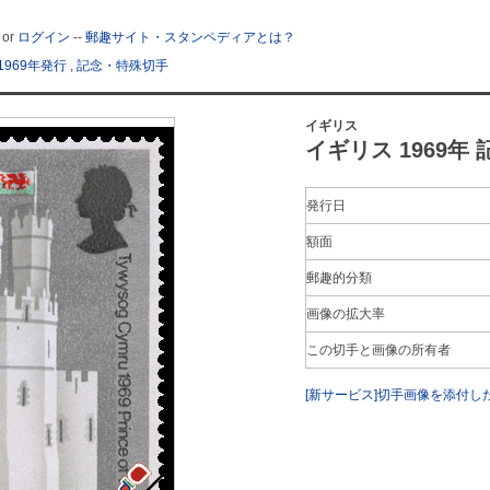
or
ログイン
--
郵趣サイト・スタンペディアとは？
1969年発行
,
記念・特殊切手
イギリス
イギリス 1969年
発行日
額面
郵趣的分類
画像の拡大率
この切手と画像の所有者
[新サービス]切手画像を添付