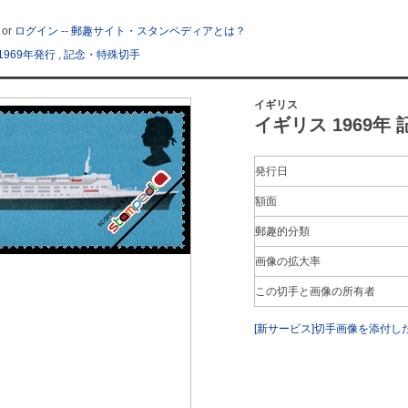
or
ログイン
--
郵趣サイト・スタンペディアとは？
1969年発行
,
記念・特殊切手
イギリス
イギリス 1969年
発行日
額面
郵趣的分類
画像の拡大率
この切手と画像の所有者
[新サービス]切手画像を添付