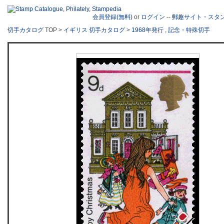
会員登録(無料)
or
ログイン
--
郵趣サイト・スタ
切手カタログ
TOP >
イギリス 切手カタログ
>
1968年発行
,
記念・特殊切手