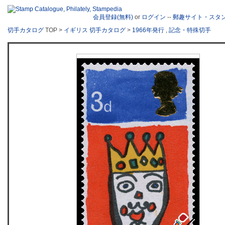
会員登録(無料)
or
ログイン
--
郵趣サイト・スタ
切手カタログ
TOP >
イギリス 切手カタログ
>
1966年発行
,
記念・特殊切手