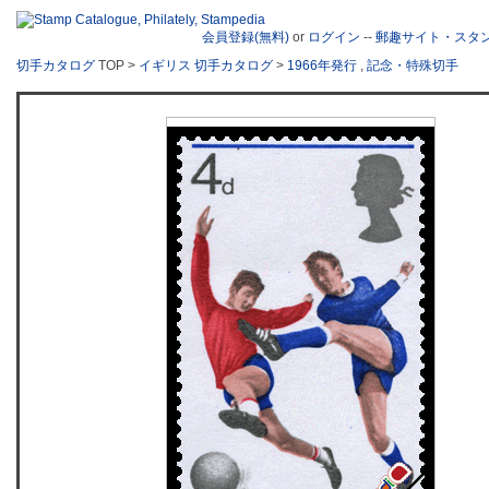
会員登録(無料)
or
ログイン
--
郵趣サイト・スタ
切手カタログ
TOP >
イギリス 切手カタログ
>
1966年発行
,
記念・特殊切手