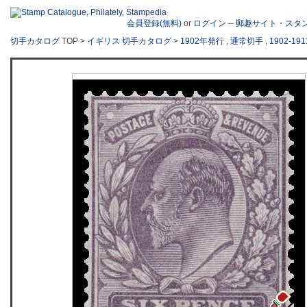
会員登録(無料)
or
ログイン
--
郵趣サイト・スタ
切手カタログ
TOP >
イギリス 切手カタログ
>
1902年発行
,
通常切手
,
1902-1