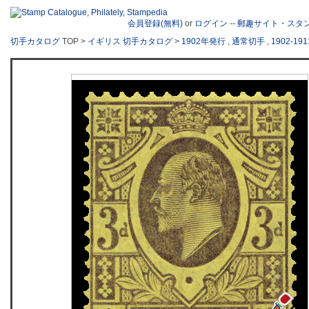
会員登録(無料)
or
ログイン
--
郵趣サイト・スタ
切手カタログ
TOP >
イギリス 切手カタログ
>
1902年発行
,
通常切手
,
1902-1