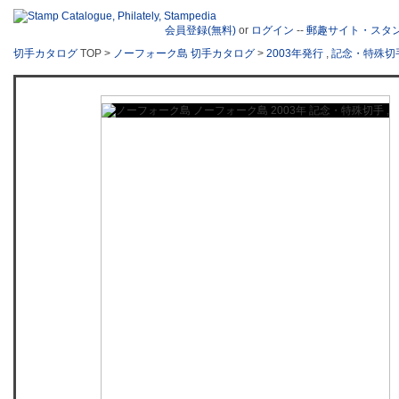
会員登録(無料)
or
ログイン
--
郵趣サイト・スタ
切手カタログ
TOP >
ノーフォーク島 切手カタログ
>
2003年発行
,
記念・特殊切