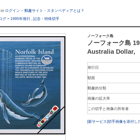
or
ログイン
--
郵趣サイト・スタンペディアとは？
ログ
>
1995年発行
,
記念・特殊切手
ノーフォーク島
ノーフォーク島 19
Australia Dollar,
発行日
額面
郵趣的分類
画像の拡大率
この切手と画像の所有者
[新サービス]切手画像を添付