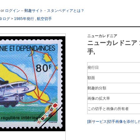
or
ログイン
--
郵趣サイト・スタンペディアとは？
タログ
>
1985年発行
,
航空切手
ニューカレドニア
ニューカレドニア 1
手,
発行日
額面
郵趣的分類
画像の拡大率
この切手と画像の所有者
[新サービス]切手画像を添付