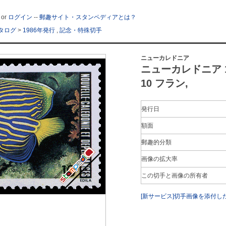
or
ログイン
--
郵趣サイト・スタンペディアとは？
タログ
>
1986年発行
,
記念・特殊切手
ニューカレドニア
ニューカレドニア 
10 フラン,
発行日
額面
郵趣的分類
画像の拡大率
この切手と画像の所有者
[新サービス]切手画像を添付