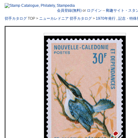
会員登録(無料)
or
ログイン
--
郵趣サイト・スタ
切手カタログ
TOP >
ニューカレドニア 切手カタログ
>
1970年発行
,
記念・特殊