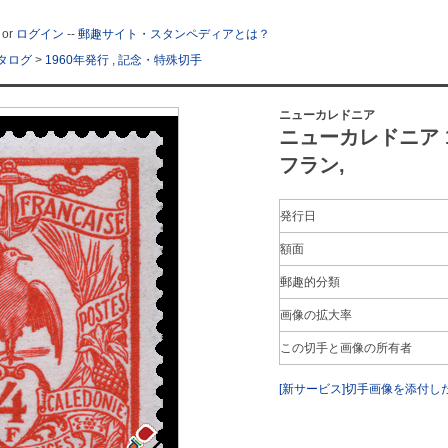
or
ログイン
--
郵趣サイト・スタンペディアとは？
タログ
>
1960年発行
,
記念・特殊切手
ニューカレドニア
ニューカレドニア 1
フラン,
発行日
額面
郵趣的分類
画像の拡大率
この切手と画像の所有者
[新サービス]切手画像を添付