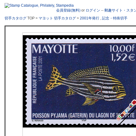
会員登録(無料)
or
ログイン
--
郵趣サイト・スタ
切手カタログ
TOP >
マヨット 切手カタログ
>
2001年発行
,
記念・特殊切手