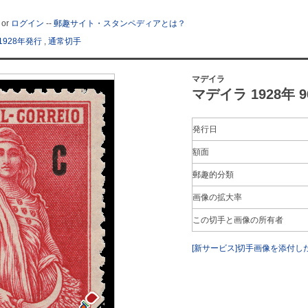
or
ログイン
--
郵趣サイト・スタンペディアとは？
1928年発行
,
通常切手
マデイラ
マデイラ 1928年 96
発行日
額面
郵趣的分類
画像の拡大率
この切手と画像の所有者
[新サービス]切手画像を添付