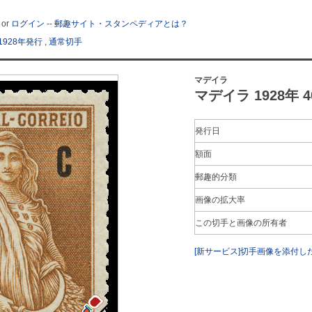
or
ログイン
--
郵趣サイト・スタンペディアとは？
1928年発行
,
通常切手
マデイラ
マデイラ 1928年 40
発行日
額面
郵趣的分類
画像の拡大率
この切手と画像の所有者
[新サービス]切手画像を添付