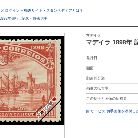
or
ログイン
--
郵趣サイト・スタンペディアとは？
1898年発行
,
記念・特殊切手
マデイラ
マデイラ 1898年 記
発行日
額面
郵趣的分類
画像の拡大率
この切手と画像の所有者
[新サービス]切手画像を添付