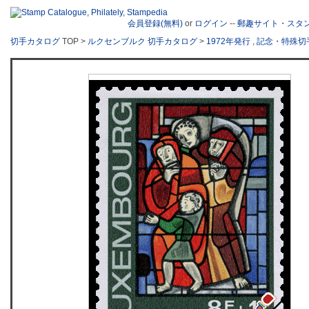
会員登録(無料)
or
ログイン
--
郵趣サイト・スタ
切手カタログ
TOP >
ルクセンブルク 切手カタログ
>
1972年発行
,
記念・特殊切