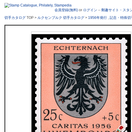
会員登録(無料)
or
ログイン
--
郵趣サイト・スタ
切手カタログ
TOP >
ルクセンブルク 切手カタログ
>
1956年発行
,
記念・特殊切