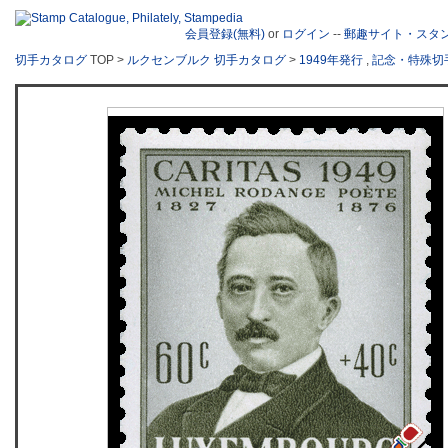
会員登録(無料)
or
ログイン
--
郵趣サイト・スタ
切手カタログ
TOP >
ルクセンブルク 切手カタログ
>
1949年発行
,
記念・特殊切