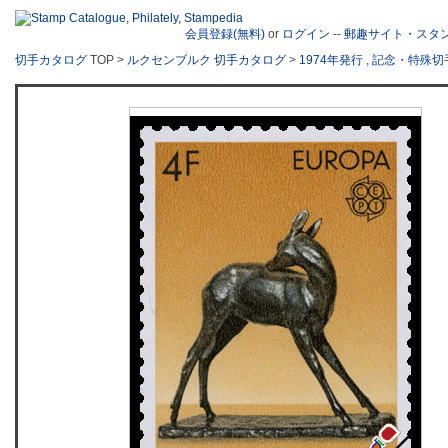
会員登録(無料)
or
ログイン
--
郵趣サイト・スタ
切手カタログ
TOP >
ルクセンブルク 切手カタログ
>
1974年発行
,
記念・特殊切