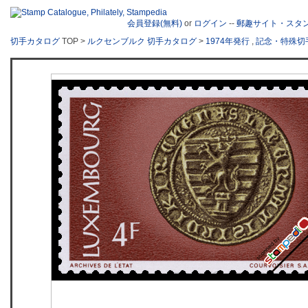
会員登録(無料)
or
ログイン
--
郵趣サイト・スタ
切手カタログ
TOP >
ルクセンブルク 切手カタログ
>
1974年発行
,
記念・特殊切