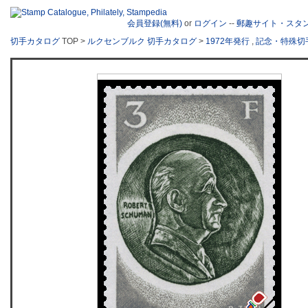
会員登録(無料)
or
ログイン
--
郵趣サイト・スタ
切手カタログ
TOP >
ルクセンブルク 切手カタログ
>
1972年発行
,
記念・特殊切