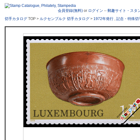
会員登録(無料)
or
ログイン
--
郵趣サイト・スタ
切手カタログ
TOP >
ルクセンブルク 切手カタログ
>
1972年発行
,
記念・特殊切