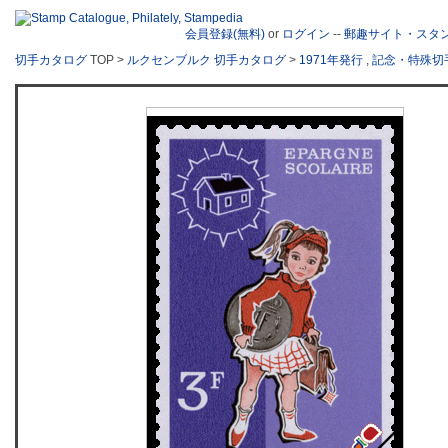
会員登録(無料)
or
ログイン
--
郵趣サイト・スタ
切手カタログ
TOP >
ルクセンブルク 切手カタログ
>
1971年発行
,
記念・特殊切