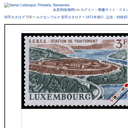
会員登録(無料)
or
ログイン
--
郵趣サイト・スタ
切手カタログ
TOP >
ルクセンブルク 切手カタログ
>
1971年発行
,
記念・特殊切