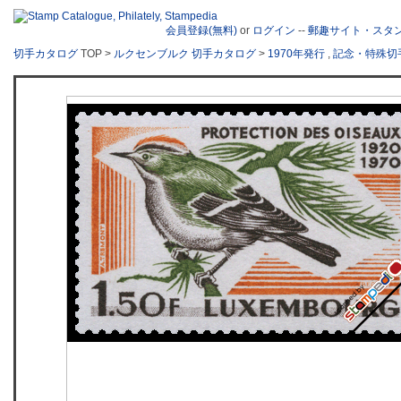
会員登録(無料)
or
ログイン
--
郵趣サイト・スタ
切手カタログ
TOP >
ルクセンブルク 切手カタログ
>
1970年発行
,
記念・特殊切