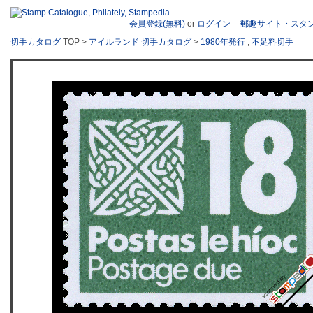
会員登録(無料)
or
ログイン
--
郵趣サイト・スタ
切手カタログ
TOP >
アイルランド 切手カタログ
>
1980年発行
,
不足料切手