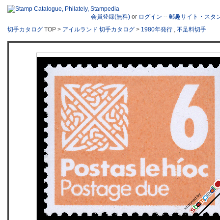
会員登録(無料)
or
ログイン
--
郵趣サイト・スタ
切手カタログ
TOP >
アイルランド 切手カタログ
>
1980年発行
,
不足料切手