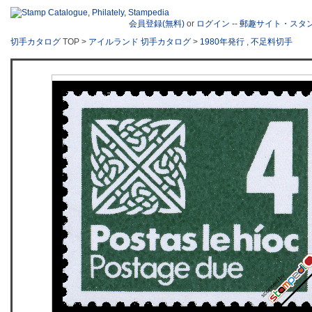
会員登録(無料)
or
ログイン
--
郵趣サイト・スタ
切手カタログ
TOP >
アイルランド 切手カタログ
>
1980年発行
,
不足料切手