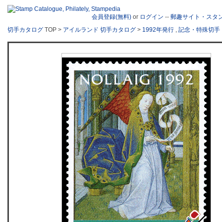
会員登録(無料)
or
ログイン
--
郵趣サイト・スタ
切手カタログ
TOP >
アイルランド 切手カタログ
>
1992年発行
,
記念・特殊切手