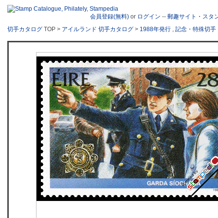
会員登録(無料)
or
ログイン
--
郵趣サイト・スタ
切手カタログ
TOP >
アイルランド 切手カタログ
>
1988年発行
,
記念・特殊切手