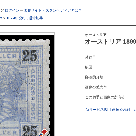
or
ログイン
--
郵趣サイト・スタンペディアとは？
グ
>
1899年発行
,
通常切手
オーストリア
オーストリア 1899年
発行日
額面
郵趣的分類
画像の拡大率
この切手と画像の所有者
[新サービス]切手画像を添付