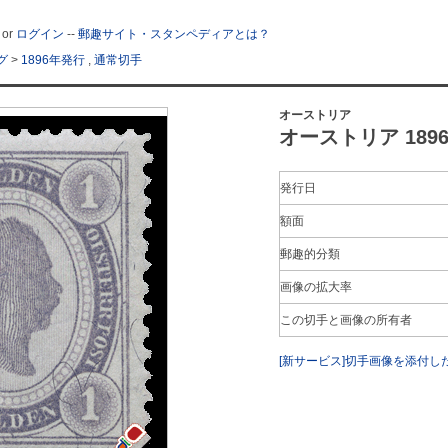
or
ログイン
--
郵趣サイト・スタンペディアとは？
グ
>
1896年発行
,
通常切手
オーストリア
オーストリア 1896年
発行日
額面
郵趣的分類
画像の拡大率
この切手と画像の所有者
[新サービス]切手画像を添付